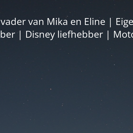
vader van Mika en Eline | Eig
bber | Disney liefhebber | Moto