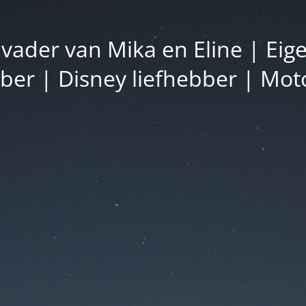
vader van Mika en Eline | Eig
bber | Disney liefhebber | Moto