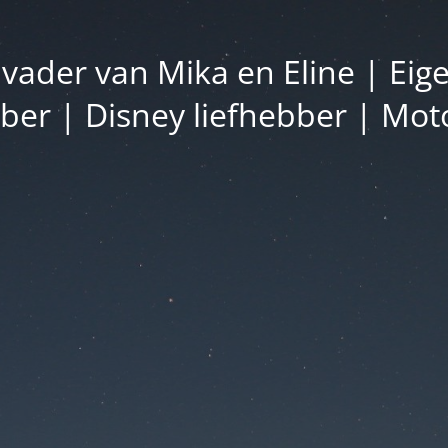
vader van Mika en Eline | Eig
bber | Disney liefhebber | Moto